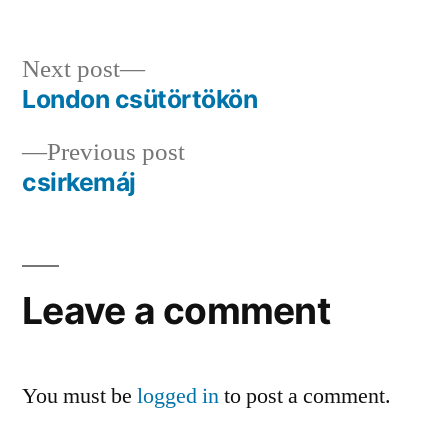
by
in
Next
Next post
post:
London csütörtökön
Post
Previous
Previous post
navigation
post:
csirkemáj
Leave a comment
You must be
logged in
to post a comment.