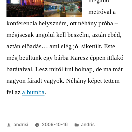
megálló
metróval a
konferencia helysznére, ott néhány próba –
mégiscsak angolul kell beszélni, aztán ebéd,
aztán előadás… ami elég jól sikerült. Este
még beültünk egy bárba Karesz éppen ittlakó
barátaival. Lesz miről írni holnap, de ma már
nagyon fáradt vagyok. Néhány képet tettem
fel az
albumba
.
Posted
Posted
andrisi
2009-10-16
andris