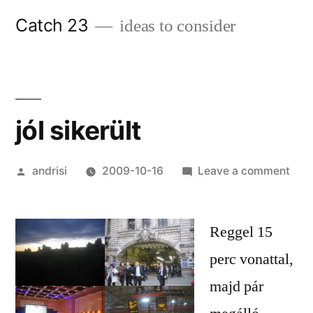
Skip
Catch 23
ideas to consider
to
content
jól sikerült
Posted
on
andrisi
2009-10-16
Leave a comment
by
jól
sike
Reggel 15
perc vonattal,
majd pár