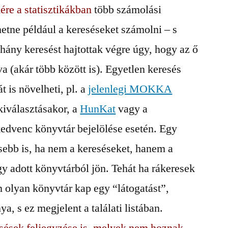
ére a statisztikákban
több számolási
etne például a kereséseket számolni – s
hány keresést hajtottak végre úgy, hogy az ő
va (akár több között is). Egyetlen keresés
 is növelheti, pl. a
jelenlegi MOKKA
kiválasztásakor, a
HunKat
vagy a
kedvenc könyvtár bejelölése esetén. Egy
sebb is, ha nem a kereséseket, hanem a
gy adott könyvtárból jön. Tehát ha rákeresek
 olyan könyvtár kap egy “látogatást”,
a, s ez megjelent a találati listában.