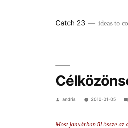
Skip
to
Catch 23
ideas to c
content
Célközöns
Posted
andrisi
2010-01-05
by
Most januárban ül össze az a