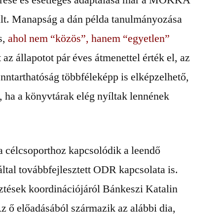
merése és esetleges adaptálása már a MOKKA
ült. Manapság a dán példa tanulmányozása
s,
ahol nem “közös”, hanem “egyetlen”
zt az állapotot pár éves átmenettel érték el, az
enntarthatóság többféleképp is elképzelhető,
, ha a könyvtárak elég nyíltak lennének
a célcsoporthoz kapcsolódik a leendő
al továbbfejlesztett ODR kapcsolata is.
ztések koordinációjáról Bánkeszi Katalin
 ő előadásából származik az alábbi dia,