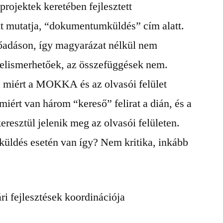
ojektek keretében fejlesztett
it mutatja, “dokumentumküldés” cím alatt.
lőadáson, így magyarázat nélkül nem
elismerhetőek, az összefüggések nem.
 miért a MOKKA és az olvasói felület
miért van három “kereső” felirat a dián, és a
sztül jelenik meg az olvasói felületen.
üldés esetén van így? Nem kritika, inkább