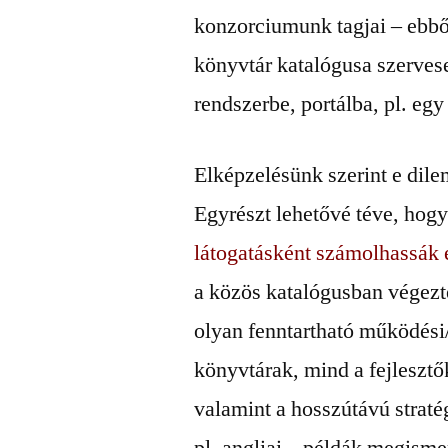
konzorciumunk tagjai – ebből
könyvtár katalógusa szervese
rendszerbe, portálba, pl. eg
Elképzelésünk szerint e dil
Egyrészt lehetővé téve, hog
látogatásként számolhassák 
a közös katalógusban végezte
olyan fenntartható működési
könyvtárak, mind a fejlesztő
valamint a hosszútávú stratég