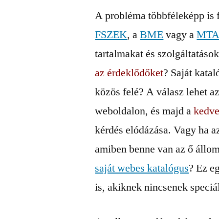
A probléma többféleképp is 
FSZEK
, a
BME
vagy a
MT
tartalmakat és szolgáltatáso
az érdeklődőket
? Saját katal
közös felé? A válasz lehet az
weboldalon, és majd a
kedve
kérdés elódázása. Vagy ha az
amiben benne van az ő állomá
saját webes katalógus
? Ez e
is, akiknek nincsenek speciá