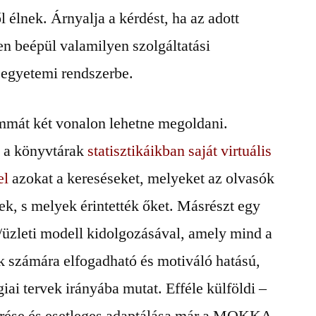
 élnek. Árnyalja a kérdést, ha az adott
n beépül valamilyen szolgáltatási
y egyetemi rendszerbe.
emmát két vonalon lehetne megoldani.
y a könyvtárak
statisztikáikban saját virtuális
el
azokat a kereséseket, melyeket az olvasók
k, s melyek érintették őket. Másrészt egy
/üzleti modell kidolgozásával, amely mind a
k számára elfogadható és motiváló hatású,
iai tervek irányába mutat. Efféle külföldi –