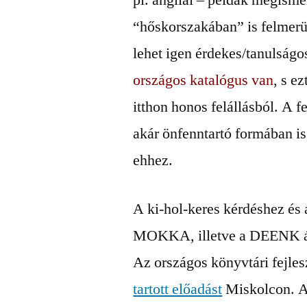
pl. angliai – példák megis
“hőskorszakában” is felmer
lehet igen érdekes/tanulságo
országos katalógus van
, s e
itthon honos felállásból. A f
akár önfenntartó formában is
ehhez.
A ki-hol-keres kérdéshez és 
MOKKA, illetve a DEENK ált
Az országos könyvtári fejles
tartott előadást
Miskolcon. Az