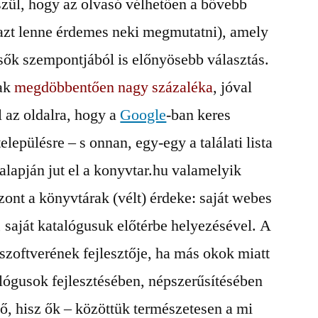
szül, hogy az olvasó vélhetően a bővebb
 azt lenne érdemes neki megmutatni), amely
sők szempontjából is előnyösebb választás.
nak
megdöbbentően nagy százaléka
, jóval
l az oldalra, hogy a
Google
-ban keres
elepülésre – s onnan, egy-egy a találati lista
alapján jut el a konyvtar.hu valamelyik
szont a könyvtárak (vélt) érdeke: saját webes
 saját katalógusuk előtérbe helyezésével. A
 szoftverének fejlesztője, ha más okok miatt
alógusok fejlesztésében, népszerűsítésében
ető, hisz ők – közöttük természetesen a mi