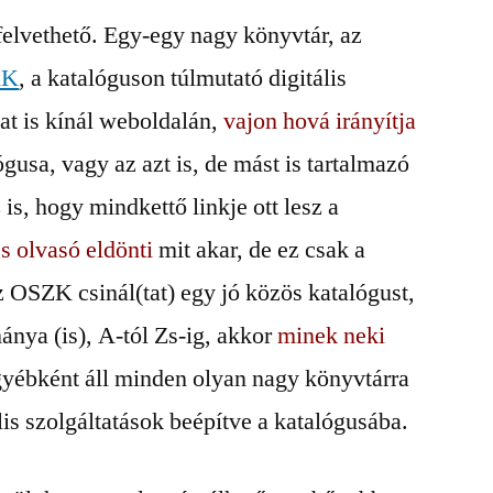
felvethető. Egy-egy nagy könyvtár, az
AK
, a katalóguson túlmutató digitális
kat is kínál weboldalán,
vajon hová irányítja
ógusa, vagy az azt is, de mást is tartalmazó
 is, hogy mindkettő linkje ott lesz a
s olvasó eldönti
mit akar, de ez csak a
 OSZK csinál(tat) egy jó közös katalógust,
nya (is), A-tól Zs-ig, akkor
minek neki
gyébként áll minden olyan nagy könyvtárra
lis szolgáltatások beépítve a katalógusába.