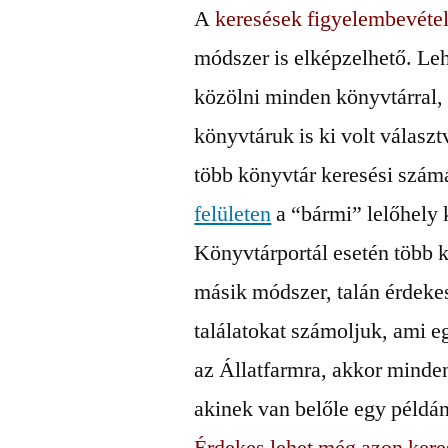
A
keresések figyelembevétel
módszer is elképzelhető. Leh
közölni minden könyvtárral, 
könyvtáruk is ki volt választ
több könyvtár keresési számát
felületen
a “bármi” lelőhely 
Könyvtárportál esetén több 
másik módszer, talán érdeke
találatokat számoljuk, ami e
az Állatfarmra, akkor minden
akinek van belőle egy példány