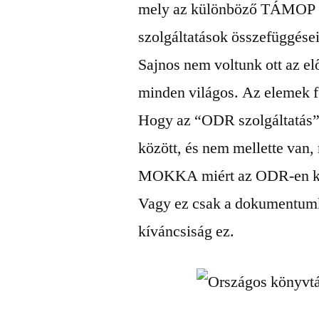
mely az különböző TÁMOP pr
szolgáltatások összefüggése
Sajnos nem voltunk ott az e
minden világos. Az elemek f
Hogy az “ODR szolgáltatás”
között, és nem mellette van, 
MOKKA miért az ODR-en kere
Vagy ez csak a dokumentumk
kíváncsiság ez.