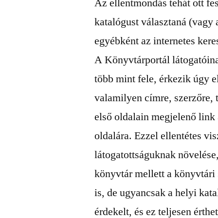
Az ellentmondás tehát ott fe
katalógust választaná (vagy
egyébként az internetes kere
A Könyvtárportál látogatói
több mint fele, érkezik úgy e
valamilyen címre, szerzőre, t
első oldalain megjelenő link 
oldalára. Ezzel ellentétes vi
látogatottságuknak növelése,
könyvtár mellett a könyvtári
is, de ugyancsak a helyi kat
érdekelt, és ez teljesen érth