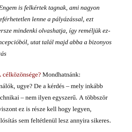
Engem is felkértek tagnak, ami nagyon
eférhetetlen lenne a pályázással, ezt
ersze mindenki olvashatja, így reméljük ez-
cepcióból, utat talál majd abba a bizonyos
rás
 célközönsége?
Mondhatnánk:
nálók, ugye? De a kérdés – mely inkább
technikai – nem ilyen egyszerű. A többször
iszont ez is része kell hogy legyen,
ósítás sem feltétlenül lesz annyira sikeres.