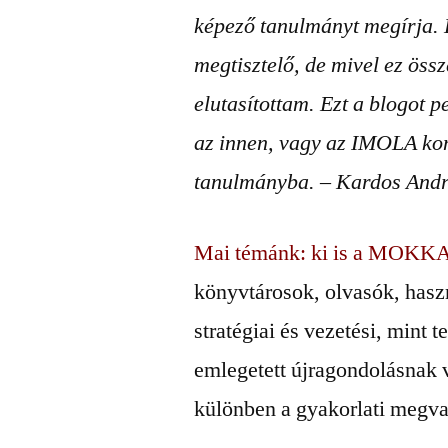
képező tanulmányt megírja. 
megtisztelő, de mivel ez össz
elutasítottam. Ezt a blogot p
az innen, vagy az IMOLA kon
tanulmányba. – Kardos And
Mai témánk: ki is a MOKKA
könyvtárosok, olvasók, hasz
stratégiai és vezetési, mint 
emlegetett újragondolásnak v
különben a gyakorlati megval