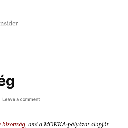
onsider
ég
on
Leave a comment
Célközönség
 bizottság
, ami a MOKKA-pályázat alapját