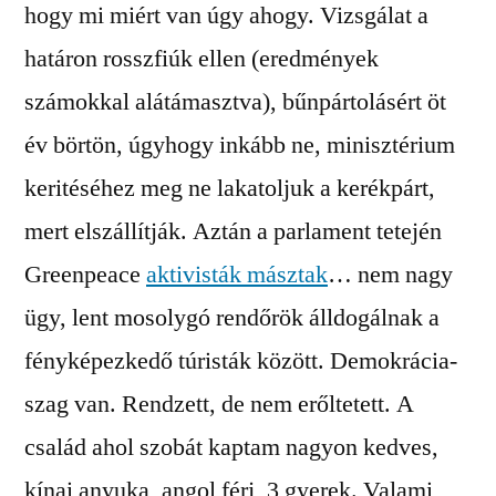
hogy mi miért van úgy ahogy. Vizsgálat a
határon rosszfiúk ellen (eredmények
számokkal alátámasztva), bűnpártolásért öt
év börtön, úgyhogy inkább ne, minisztérium
keritéséhez meg ne lakatoljuk a kerékpárt,
mert elszállítják. Aztán a parlament tetején
Greenpeace
aktivisták másztak
… nem nagy
ügy, lent mosolygó rendőrök álldogálnak a
fényképezkedő túristák között. Demokrácia-
szag van. Rendzett, de nem erőltetett. A
család ahol szobát kaptam nagyon kedves,
kínai anyuka, angol férj, 3 gyerek. Valami