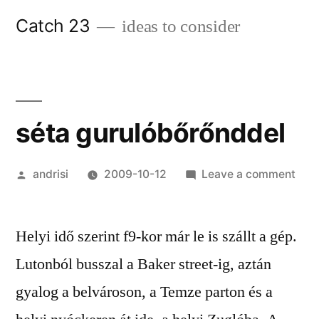
Skip
Catch 23
ideas to consider
to
content
séta gurulóbőrőnddel
Posted
on
andrisi
2009-10-12
Leave a comment
by
séta
guru
Helyi idő szerint f9-kor már le is szállt a gép.
Lutonból busszal a Baker street-ig, aztán
gyalog a belvároson, a Temze parton és a