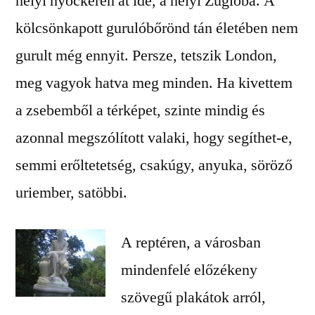
helyi nyóckeren át ide, a helyi Zuglóba. A
kölcsönkapott gurulóbőrönd tán életében nem
gurult még ennyit. Persze, tetszik London,
meg vagyok hatva meg minden. Ha kivettem
a zsebemből a térképet, szinte mindig és
azonnal megszólított valaki, hogy segíthet-e,
semmi erőltetetség, csakúgy, anyuka, söröző
uriember, satöbbi.
A reptéren, a városban
mindenfelé előzékeny
szövegű plakátok arról,