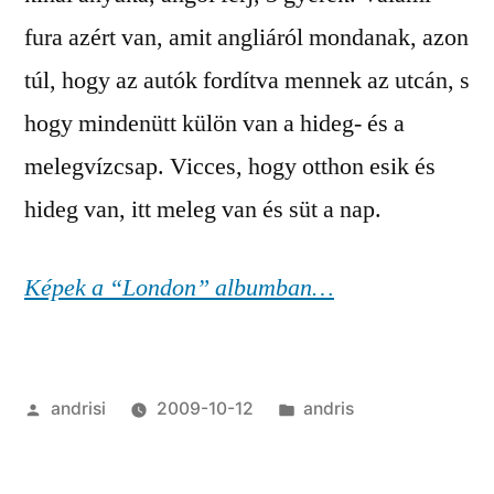
fura azért van, amit angliáról mondanak, azon
túl, hogy az autók fordítva mennek az utcán, s
hogy mindenütt külön van a hideg- és a
melegvízcsap. Vicces, hogy otthon esik és
hideg van, itt meleg van és süt a nap.
Képek a “London” albumban…
Posted
Posted
andrisi
2009-10-12
andris
by
in