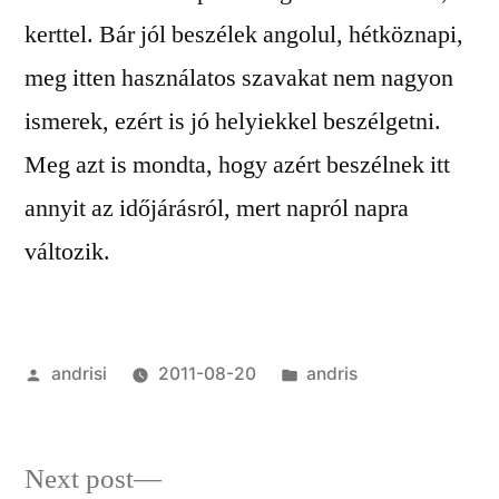
kerttel. Bár jól beszélek angolul, hétköznapi,
meg itten használatos szavakat nem nagyon
ismerek, ezért is jó helyiekkel beszélgetni.
Meg azt is mondta, hogy azért beszélnek itt
annyit az időjárásról, mert napról napra
változik.
Posted
Posted
andrisi
2011-08-20
andris
by
in
Next
Next post