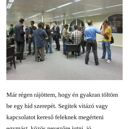
Már régen rájöttem, hogy én gyakran töltöm
be egy híd szerepét. Segítek vitázó vagy
kapcsolatot kereső feleknek megérteni
egymást, közös nevezőre jutni, jó